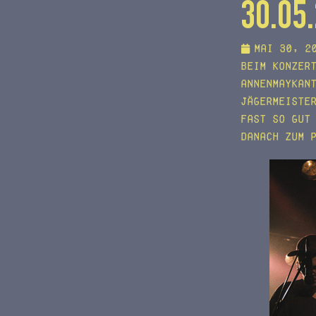
30.05
Mai 30, 2
Beim Konzer
AnnenMayKan
Jägermeiste
Fast so gut
Danach zum 