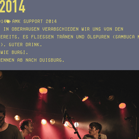
.2014
014
AMK support 2014
t in Oberhausen verabschieden wir uns von den
tereits. Es fließen Tränen und Ölspuren (Sambuca 
r). Guter Drink.
 wie Burgi.
Pennen ab nach Duisburg.