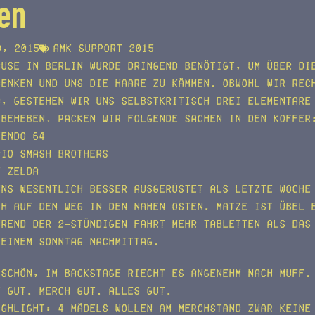
en
9, 2015
AMK support 2015
ause in Berlin wurde dringend benötigt, um über di
denken und uns die Haare zu kämmen. Obwohl wir rec
d, gestehen wir uns selbstkritisch drei elementare
 beheben, packen wir folgende Sachen in den Koffer
tendo 64
rio Smash Brothers
f Zelda
uns wesentlich besser ausgerüstet als letzte Woche
ch auf den Weg in den nahen Osten. Matze ist übel 
hrend der 2-stündigen Fahrt mehr Tabletten als das
 einem Sonntag nachmittag.
 schön, im Backstage riecht es angenehm nach Muff.
t gut. Merch gut. Alles gut.
ighlight: 4 Mädels wollen am Merchstand zwar keine