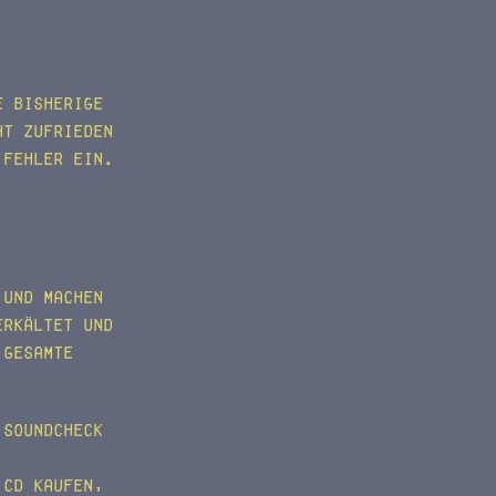
e bisherige
ht zufrieden
 Fehler ein.
:
 und machen
erkältet und
 gesamte
 Soundcheck
 CD kaufen,