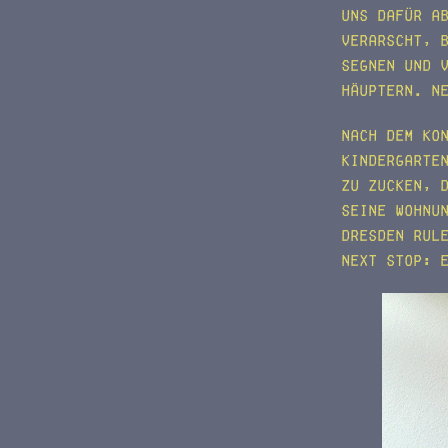
uns dafür a
verarscht, 
segnen und 
Häuptern. N
Nach dem Ko
Kindergarte
zu zucken, 
seine Wohnu
Dresden rul
Next Stop: 