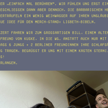
ber „einfach mal berühren“. Wir fühlen uns erst ei
beschließen dann aber dennoch, die barbarischen H
verträufeln ein wenig Weihwasser auf ihren ungläub
eue Idee für den Merch-Stand: Lisbeth-Bibeln.
nzert fahren wir zum großartigen Bill, einem alte
nfreund von Kuske, in die WG. Anstatt auch nur mit
dass 6 Jungs + 2 berliner Freundinnen ihre Schlafs
ng tragen, begrüßt er uns mit einem Kasten Sterni
es!
Erlangen.