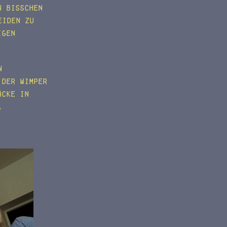
n bisschen
eiden zu
igen
n
 der Wimper
äcke in
.