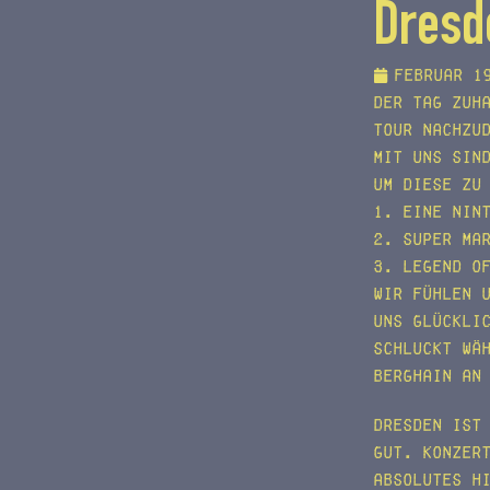
Dresd
Februar 1
Der Tag zuh
Tour nachzu
mit uns sin
Um diese zu
1. Eine Nin
2. Super Ma
3. Legend o
Wir fühlen 
uns glückli
schluckt wä
Berghain an
Dresden ist
gut. Konzer
Absolutes H