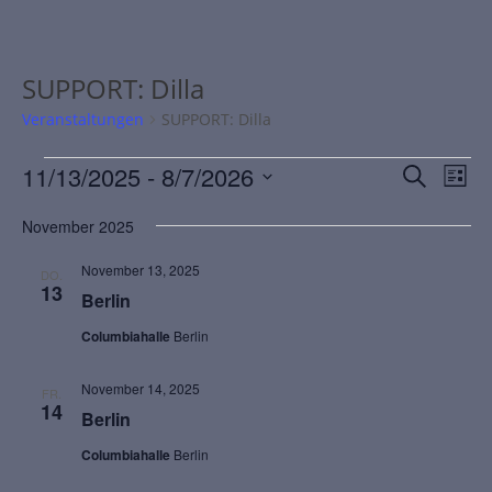
SUPPORT: Dilla
Veranstaltungen
SUPPORT: Dilla
11/13/2025
 - 
8/7/2026
V
V
S
L
e
e
u
D
i
c
r
r
November 2025
s
a
h
a
a
t
t
November 13, 2025
e
DO.
n
n
e
u
13
Berlin
s
s
m
t
t
Columbiahalle
Berlin
w
a
a
ä
November 14, 2025
l
l
FR.
h
14
Berlin
t
t
l
u
u
e
Columbiahalle
Berlin
n
n
n