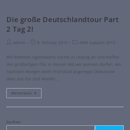
Die große Deutschlandtour Part
2 Tag 2!
admin
8. Februar 2015
AMK support 2015
Wir kommen irgendwann nachts in Leipzig an und treffen
den großartigen Ole, in dessen WG wir pennen dürfen. Am
nächsten Morgen beim Frühstück angeregte Diskussion
über das Für und Wieder…
Weiterlesen
Suchen