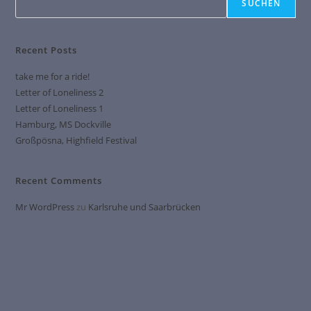
SUCHEN
Recent Posts
take me for a ride!
Letter of Loneliness 2
Letter of Loneliness 1
Hamburg, MS Dockville
Großpösna, Highfield Festival
Recent Comments
Mr WordPress
zu
Karlsruhe und Saarbrücken