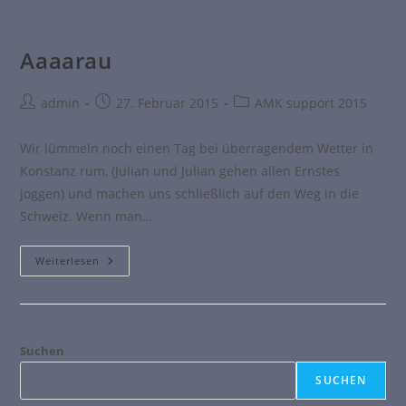
Aaaarau
admin
27. Februar 2015
AMK support 2015
Wir lümmeln noch einen Tag bei überragendem Wetter in
Konstanz rum, (Julian und Julian gehen allen Ernstes
joggen) und machen uns schließlich auf den Weg in die
Schweiz. Wenn man…
Weiterlesen
Suchen
SUCHEN