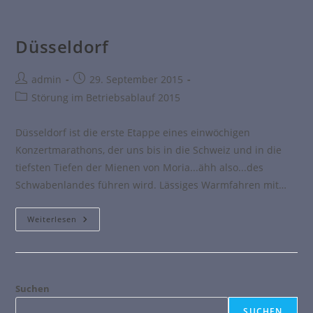
Düsseldorf
admin
29. September 2015
Störung im Betriebsablauf 2015
Düsseldorf ist die erste Etappe eines einwöchigen
Konzertmarathons, der uns bis in die Schweiz und in die
tiefsten Tiefen der Mienen von Moria...ähh also...des
Schwabenlandes führen wird. Lässiges Warmfahren mit…
Weiterlesen
Suchen
SUCHEN