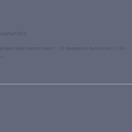
bsablauf 2015
ingen alles machen kann: 1. 19 Stunden im Auto sitzen 2. 134
4.…