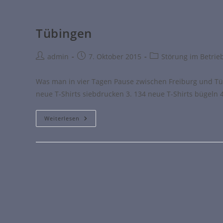
Tübingen
admin
7. Oktober 2015
Störung im Betrie
Was man in vier Tagen Pause zwischen Freiburg und Tüb
neue T-Shirts siebdrucken 3. 134 neue T-Shirts bügeln 
Weiterlesen