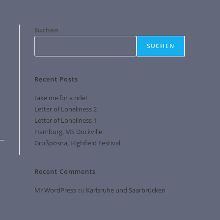
Suchen
SUCHEN
Recent Posts
take me for a ride!
Letter of Loneliness 2
Letter of Loneliness 1
Hamburg, MS Dockville
Großpösna, Highfield Festival
Recent Comments
Mr WordPress
zu
Karlsruhe und Saarbrücken