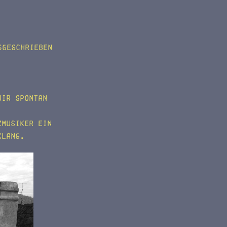
ßgeschrieben
wir spontan
zmusiker ein
klang.