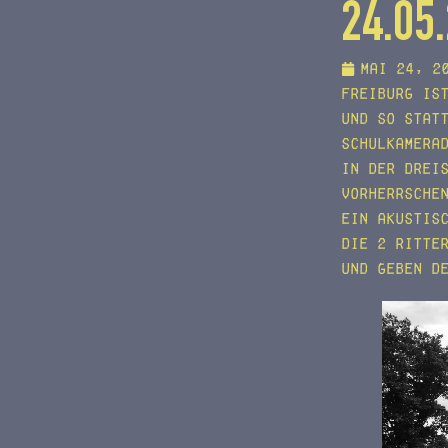
24.05
Mai 24, 2
Freiburg is
und so stat
Schulkamera
In der Drei
vorherrsche
ein akustis
Die 2 Ritte
und geben d