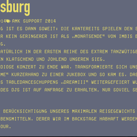
sburg
014
AMK support 2014
rg ist es dann soweit: Die Kantereits spielen den 
er kein geringerer ist als „Monatsende“ von Imbis 
ng.
natürlich in der ersten Reihe des extrem tanzwütig
n klatschend und johlend unseren Sieg.
ndiose Konzert zu Ende war, transformierte sich un
ime“ kurzerhand zu einer Jukebox und so kam es, da
es Tabledanceschuppens „DreamIII“ weitergefeiert w
 des DJs ist auf Anfrage zu erhalten. Nur soviel s
r Berücksichtigung unseres maximalen Reisegewichts
ebensmitteln, derer wir im Backstage habhaft werde
Tour.