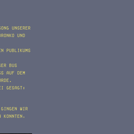
Song unserer
Bronko und
en Publikums
ser Bus
ss auf dem
urde.
ei gesagt:
 gingen wir
n konnten,