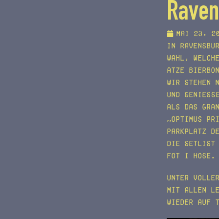
Raven
Mai 23, 2
In Ravensbu
Wahl, welch
Atze Bierbo
Wir stehen 
und genieße
Als das gra
„Optimus Pr
Parkplatz d
Die Setlist
Fot i Hose.
Unter volle
mit allen L
wieder auf 