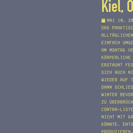
Kiel, 
Mai 10, 2
Das praktis
alltägliche
einfach umg
am Montag v
körperliche
erstaunt fe
sich auch n
wieder auf 
dann schlie
Winter bevo
zu überbrüc
Contra-List
nicht mit G
könnte, ent
produzieren