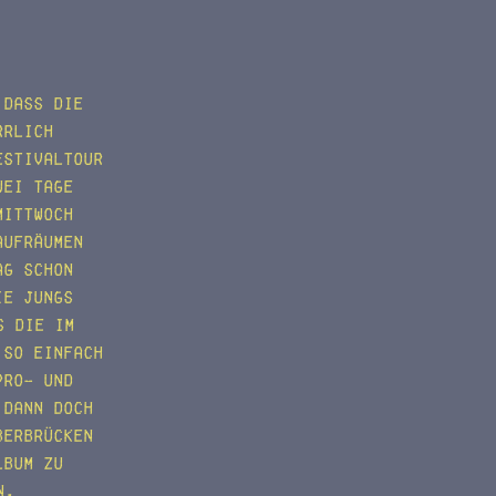
 dass die
rrlich
estivaltour
wei Tage
Mittwoch
Aufräumen
ag schon
ie Jungs
s die im
 so einfach
Pro- und
 dann doch
berbrücken
lbum zu
n.