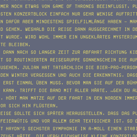
mmer noch etwas von Game of Thrones beeinflusst, p
rsten Konzertblock einfach nur sehr wenige Auftrit
en dafür aber mindestens Spielfilmlänge haben – ma
nd gehen. Weshalb die Reise dann ausgerechnet in d
gt wurde, wird wohl immer ein ungeklärtes Mysteriu
hte bleiben.
h dann nach so langer Zeit zur Abfahrt Richtung Ki
st so routinierten Reisegruppe Sonnenschein die Au
zusehen. Julian hat tatsächlich die Bier-pro-Perso
 den Winter vergessen und auch die Erkenntnis, das
r erst einmal üben muss, bevor man sie auf der Büh
n kann, trifft die Band mit aller Härte. „Geh du a
“, hört man Matze auf der Fahrt in den Norden imme
vor sich hin flüstern.
weise sollte sich später herausstellen, dass das P
 feierwütig und vor allem sehr textsicher ist, so 
it Haydn’s sechster Symphonie in A-Moll einen stab
rzeugt hätte. Die vergleichsweise kleine Konzertlo