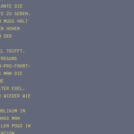
lante die
te zu geben,
n muss halt
en hohen
m der
el trifft,
fregung
n-pro-Fahrt-
s man die
ne
lter Esel,
r wieder wie
ublikum in
dass man
ilen Pogo in
cation