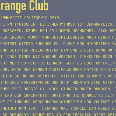
Orange Club
019
Britz California 2019
che am typischen Festivalrhythmus ist bekanntlich,
n Aufgaben, denen man so ungern nachkommt, sich he
ehen lassen. Kommt man beispielsweise nach einer F
erkatert wieder zuhause an, plant man mindestens z
 und geistige Regeneration ein und stellt dann am 
st, dass Dinge wie Wäsche waschen, Einkaufen oder 
icht mehr so richtig lohnen, geht es doch am Freit
Tour. Nach dem langen Festivalsommer hatten sich d
ßlich so an das heimische Nichts-Tun gewöhnt, das
rstehende Konzertpause von acht Monaten eine nicht
kende Zeit darstellt. Nach stundenlangem Abwägen, 
en und der Erkenntnis, dass man die komplette Zeit
ame-Of-Thrones-Verschwörungstheorien vor YouTube ü
scheidet man sich, einfach mal schnell ein neues A
, so aufwändig könne das ja schließlich nicht sei