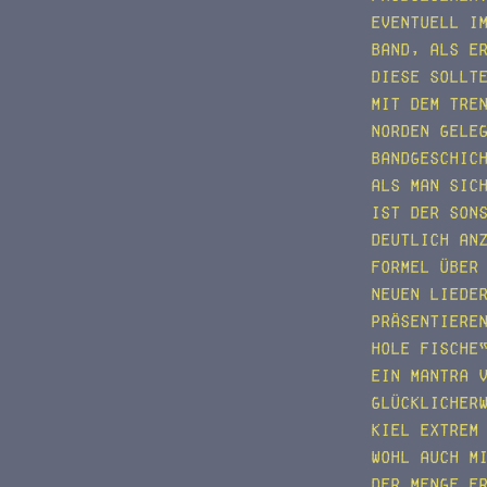
Eventuell i
Band, als e
diese sollt
mit dem Tre
Norden gele
Bandgeschic
Als man sic
ist der son
deutlich an
Formel über
neuen Liede
präsentiere
hole Fische
ein Mantra 
Glücklicher
Kiel extrem
wohl auch m
der Menge e