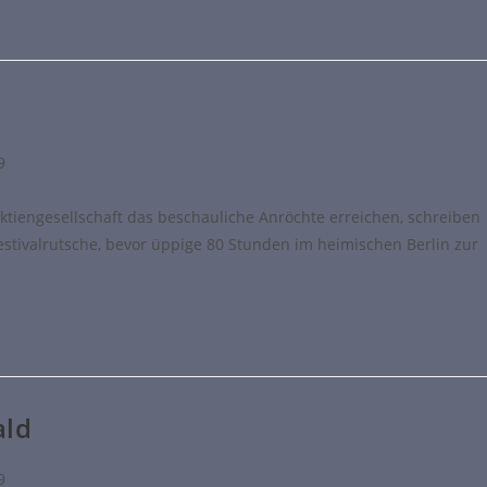
9
ktiengesellschaft das beschauliche Anröchte erreichen, schreiben
estivalrutsche, bevor üppige 80 Stunden im heimischen Berlin zur
ald
9