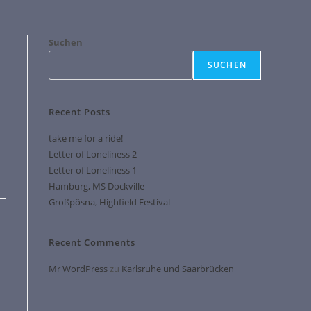
Suchen
SUCHEN
Recent Posts
n
take me for a ride!
Letter of Loneliness 2
Letter of Loneliness 1
Hamburg, MS Dockville
Großpösna, Highfield Festival
Recent Comments
Mr WordPress
zu
Karlsruhe und Saarbrücken