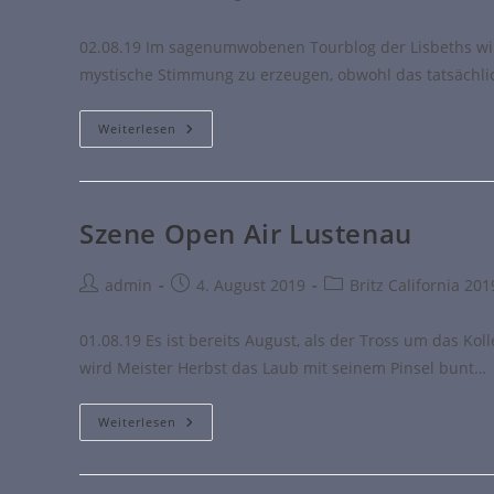
02.08.19 Im sagenumwobenen Tourblog der Lisbeths wi
mystische Stimmung zu erzeugen, obwohl das tatsächli
Weiterlesen
Szene Open Air Lustenau
admin
4. August 2019
Britz California 201
01.08.19 Es ist bereits August, als der Tross um das Ko
wird Meister Herbst das Laub mit seinem Pinsel bunt…
Weiterlesen