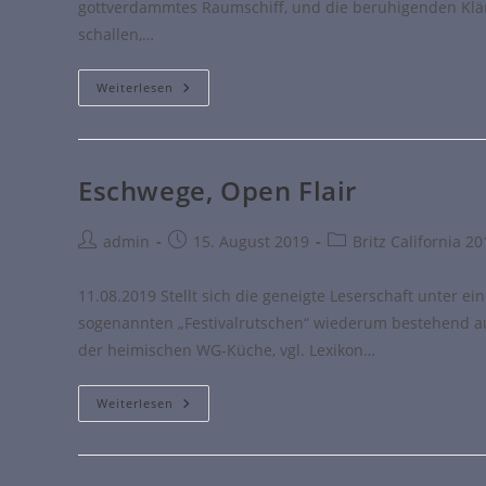
gottverdammtes Raumschiff, und die beruhigenden Klä
schallen,…
Weiterlesen
Eschwege, Open Flair
admin
15. August 2019
Britz California 2
11.08.2019 Stellt sich die geneigte Leserschaft unter 
sogenannten „Festivalrutschen“ wiederum bestehend au
der heimischen WG-Küche, vgl. Lexikon…
Weiterlesen