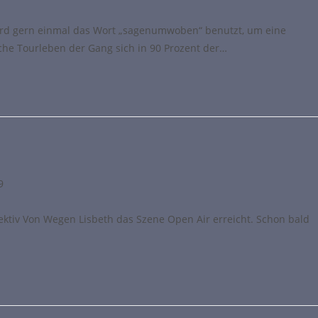
rd gern einmal das Wort „sagenumwoben“ benutzt, um eine
che Tourleben der Gang sich in 90 Prozent der…
9
llektiv Von Wegen Lisbeth das Szene Open Air erreicht. Schon bald