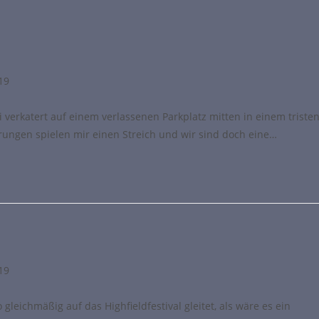
019
 verkatert auf einem verlassenen Parkplatz mitten in einem triste
ungen spielen mir einen Streich und wir sind doch eine…
019
leichmäßig auf das Highfieldfestival gleitet, als wäre es ein