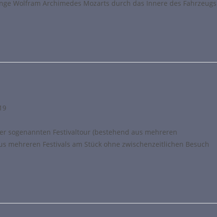
nge Wolfram Archimedes Mozarts durch das Innere des Fahrzeugs
019
einer sogenannten Festivaltour (bestehend aus mehreren
s mehreren Festivals am Stück ohne zwischenzeitlichen Besuch