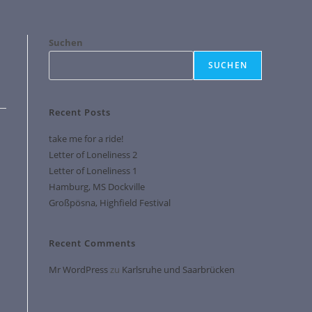
Suchen
SUCHEN
Recent Posts
take me for a ride!
Letter of Loneliness 2
Letter of Loneliness 1
Hamburg, MS Dockville
Großpösna, Highfield Festival
Recent Comments
Mr WordPress
zu
Karlsruhe und Saarbrücken