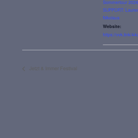
Sommertour 202
SUPPORT: Laure
Nikolaus
Website:
https://vvk.link/4
Jetzt & Immer Festival