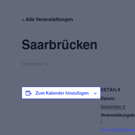
« Alle Veranstaltungen
Saarbrücken
September 6
DETAILS
Zum Kalender hinzufügen
Datum:
September 6
Veranstaltungsk
:
Strandbad Eldena