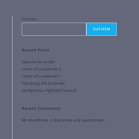
Suchen
SUCHEN
Recent Posts
take me for a ride!
Letter of Loneliness 2
Letter of Loneliness 1
Hamburg, MS Dockville
Großpösna, Highfield Festival
Recent Comments
Mr WordPress
zu
Karlsruhe und Saarbrücken