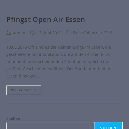
Pfingst Open Air Essen
admin
13. Juni 2019
Britz California 2019
10.06.2019 Oft sind es die kleinen Dinge im Leben, die
gescheiterte Kommunikation, die auf den ersten Blick
unbedeutend erscheinenden Situationen, welche die
größten Geschichten erzählen. Der Bandaufenthalt in
Essen hingegen…
Weiterlesen
Suchen
SUCHEN