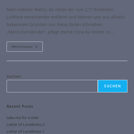
Mein liebster Matze, da sitzen wir nun 2,77 Kilometer
Luftlinie voneinander entfernt und können uns aus allseits
bekannten Gründen nur diese Zeilen schreiben.
„Menschenskinder“, pflegt meine Oma da immer zu…
Weiterlesen
Suchen
SUCHEN
Recent Posts
take me for a ride!
Letter of Loneliness 2
Letter of Loneliness 1