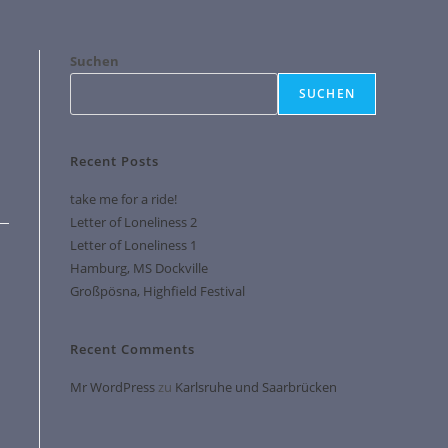
Suchen
SUCHEN
Recent Posts
take me for a ride!
Letter of Loneliness 2
Letter of Loneliness 1
Hamburg, MS Dockville
Großpösna, Highfield Festival
Recent Comments
Mr WordPress
zu
Karlsruhe und Saarbrücken