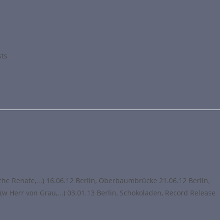
sts
he Renate,...) 16.06.12 Berlin, Oberbaumbrücke 21.06.12 Berlin,
(w Herr von Grau,...) 03.01.13 Berlin, Schokoladen, Record Release