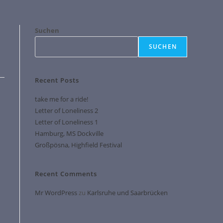
Suchen
SUCHEN
Recent Posts
take me for a ride!
Letter of Loneliness 2
Letter of Loneliness 1
Hamburg, MS Dockville
Großpösna, Highfield Festival
Recent Comments
Mr WordPress
zu
Karlsruhe und Saarbrücken