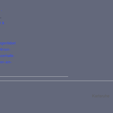
 -
6
,
r &
egenlisbet
08/von-
zerhalle-
gen-am-
Karlsruhe