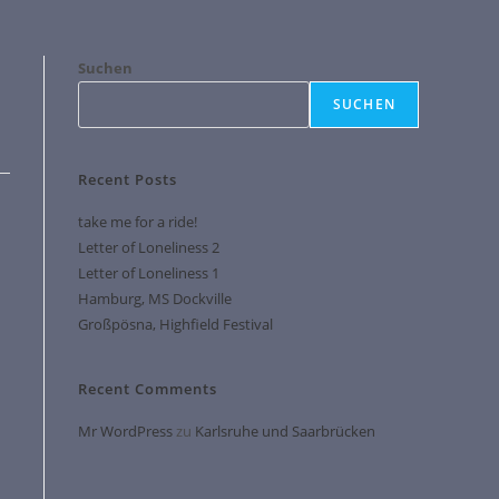
Suchen
SUCHEN
Recent Posts
take me for a ride!
Letter of Loneliness 2
Letter of Loneliness 1
Hamburg, MS Dockville
Großpösna, Highfield Festival
Recent Comments
Mr WordPress
zu
Karlsruhe und Saarbrücken