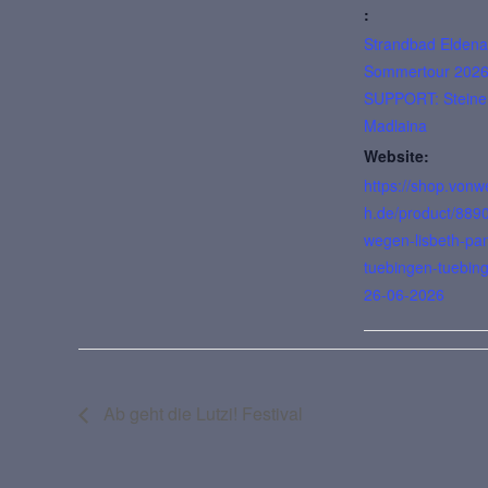
:
Strandbad Eldena
Sommertour 202
SUPPORT: Steine
Madlaina
Website:
https://shop.vonw
h.de/product/889
wegen-lisbeth-pan
tuebingen-tuebin
26-06-2026
Ab geht die Lutzi! Festival